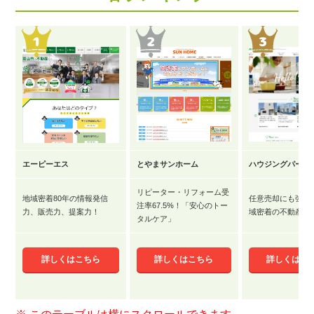
エーピーエス
とやまサンホーム
ハウジングパーク
リピーター・リフォーム受
地域密着80年の情報発信
任意売却にも強み
注率67.5%！「安心のトー
力、販売力、提案力！
域密着の不動産会
タルケア」
詳しくはこちら
詳しくはこちら
詳しくはこ