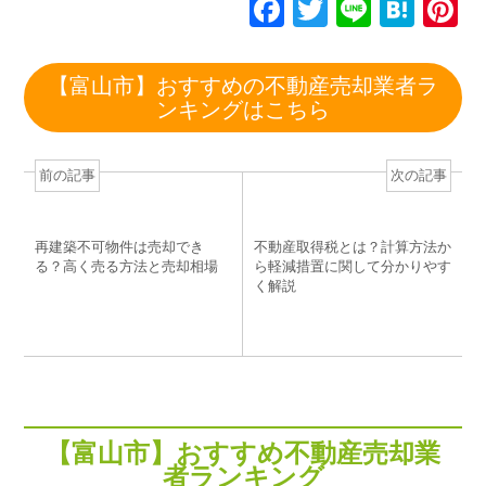
F
T
Li
H
P
a
wi
n
at
n
c
tt
e
e
e
【富山市】おすすめの不動産売却業者ラ
e
er
n
e
ンキングはこちら
b
a
st
o
前の記事
次の記事
o
k
再建築不可物件は売却でき
不動産取得税とは？計算方法か
る？高く売る方法と売却相場
ら軽減措置に関して分かりやす
く解説
【富山市】おすすめ不動産売却業
者ランキング