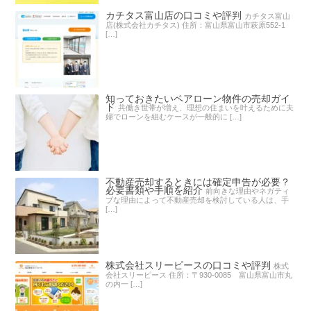
カチタス富山店の口コミや評判
カチタス富山
店(株式会社カチタス) 住所：富山県富山市萩原552-1
[…]
知っておきたいペアローン物件の売却ガイ
ド
共働き世帯が増え、理想の住まいを叶えるために夫
婦でローンを組むケースが一般的に […]
不動産売却するときには確定申告が必要？
必要書類や手順を紹介
前向きな理由やネガティ
ブな理由によって不動産売却を検討している人は、手
[…]
株式会社スリーピースの口コミや評判
株式
会社スリーピース 住所：〒930-0085 富山県富山市丸
の内一 […]