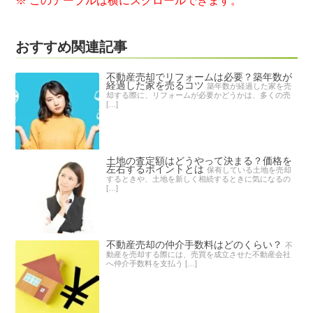
おすすめ関連記事
不動産売却でリフォームは必要？築年数が
経過した家を売るコツ
築年数が経過した家を売
却する際に、リフォームが必要かどうかは、多くの売
[…]
土地の査定額はどうやって決まる？価格を
左右するポイントとは
保有している土地を売却
するときや、土地を新しく相続するときに気になるの
[…]
不動産売却の仲介手数料はどのくらい？
不
動産を売却する際には、売買を成立させた不動産会社
へ仲介手数料を支払う […]