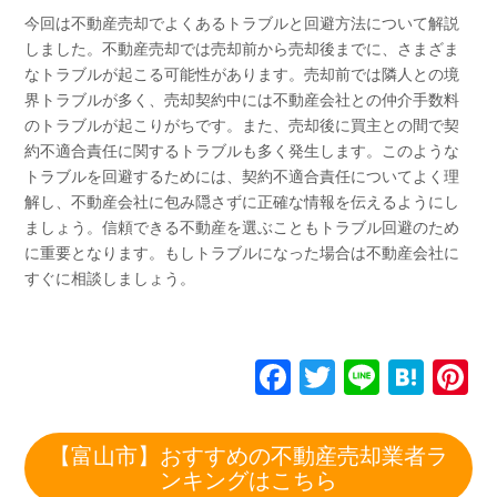
今回は不動産売却でよくあるトラブルと回避方法について解説
しました。不動産売却では売却前から売却後までに、さまざま
なトラブルが起こる可能性があります。売却前では隣人との境
界トラブルが多く、売却契約中には不動産会社との仲介手数料
のトラブルが起こりがちです。また、売却後に買主との間で契
約不適合責任に関するトラブルも多く発生します。このような
トラブルを回避するためには、契約不適合責任についてよく理
解し、不動産会社に包み隠さずに正確な情報を伝えるようにし
ましょう。信頼できる不動産を選ぶこともトラブル回避のため
に重要となります。もしトラブルになった場合は不動産会社に
すぐに相談しましょう。
F
T
Li
H
P
a
wi
n
at
n
c
tt
e
e
e
【富山市】おすすめの不動産売却業者ラ
e
er
n
e
ンキングはこちら