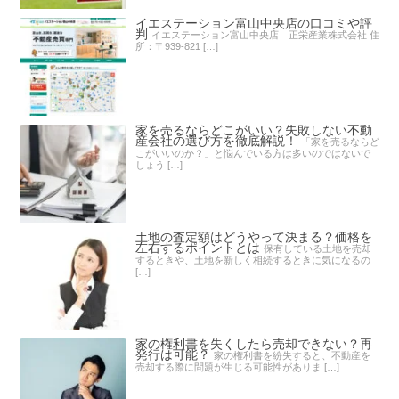
イエステーション富山中央店の口コミや評
判
イエステーション富山中央店 正栄産業株式会社 住
所：〒939-821 […]
家を売るならどこがいい？失敗しない不動
産会社の選び方を徹底解説！
「家を売るならど
こがいいのか？」と悩んでいる方は多いのではないで
しょう […]
土地の査定額はどうやって決まる？価格を
左右するポイントとは
保有している土地を売却
するときや、土地を新しく相続するときに気になるの
[…]
家の権利書を失くしたら売却できない？再
発行は可能？
家の権利書を紛失すると、不動産を
売却する際に問題が生じる可能性がありま […]