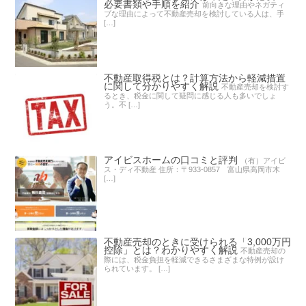
必要書類や手順を紹介
前向きな理由やネガティ
ブな理由によって不動産売却を検討している人は、手
[…]
不動産取得税とは？計算方法から軽減措置
に関して分かりやすく解説
不動産売却を検討す
るとき、税金に関して疑問に感じる人も多いでしょ
う。不 […]
アイビスホームの口コミと評判
（有）アイビ
ス・ディ不動産 住所：〒933-0857 富山県高岡市木
[…]
不動産売却のときに受けられる「3,000万円
控除」とは？わかりやすく解説
不動産売却の
際には、税金負担を軽減できるさまざまな特例が設け
られています。 […]