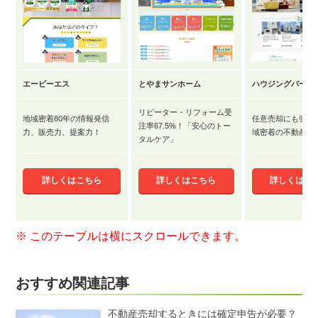
エーピーエス
とやまサンホーム
ハウジングパーク
リピーター・リフォーム受
地域密着80年の情報発信
任意売却にも強み
注率67.5%！「安心のトー
力、販売力、提案力！
域密着の不動産会
タルケア」
詳しくはこちら
詳しくはこちら
詳しくはこ
おすすめ関連記事
不動産売却するときには確定申告が必要？