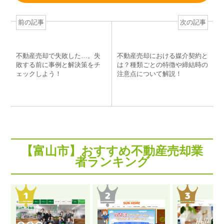
b
a
st
o
前の記事
次の記事
o
k
不動産売却で失敗した…。失
不動産売却における媒介契約と
敗する前に事例と解決策をチ
は？種類ごとの特徴や締結時の
ェックしよう！
注意点について解説！
【富山市】おすすめ不動産売却業
者ランキング